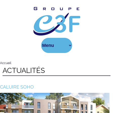
Aller au
contenu
principal
groupe-
c3f
Accueil
VOUS ÊTES ICI
ACTUALITÉS
CALUIRE SOHO