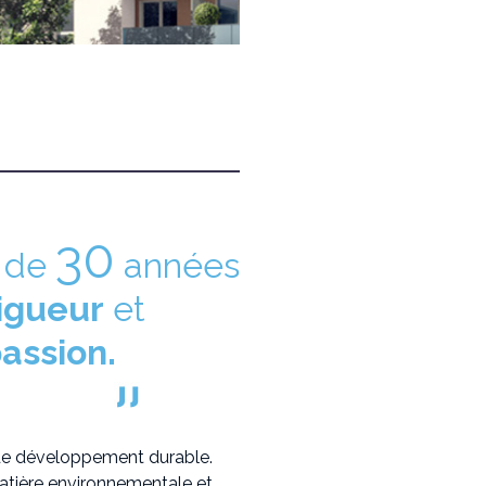
30
s de
années
igueur
et
assion.
"
e de développement durable.
atière environnementale et