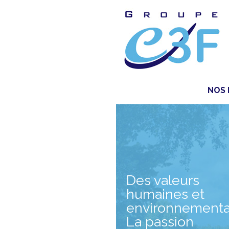
groupe-
c3f
NOS 
Des valeurs
humaines et
environnementa
La passion