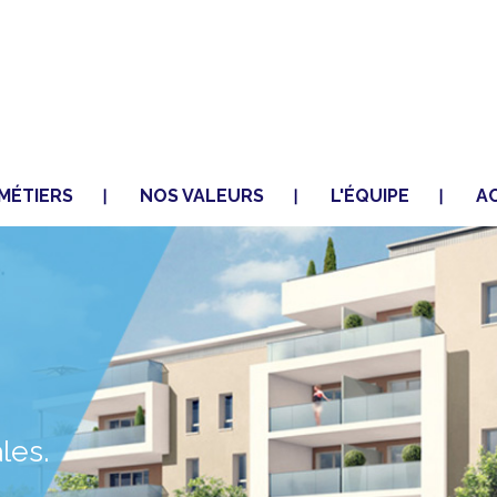
Aller au
contenu
principal
MÉTIERS
NOS VALEURS
L'ÉQUIPE
A
les.